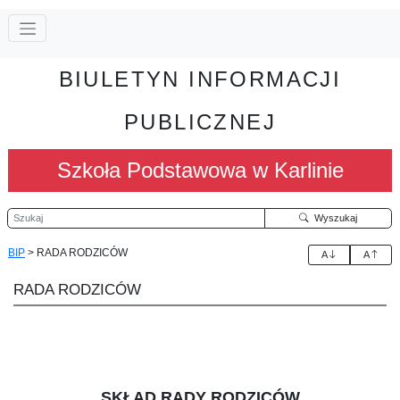
BIULETYN INFORMACJI
PUBLICZNEJ
Szkoła Podstawowa w Karlinie
Szukaj
Wyszukaj
BIP
>
RADA RODZICÓW
A
A
RADA RODZICÓW
SKŁAD RADY RODZICÓW