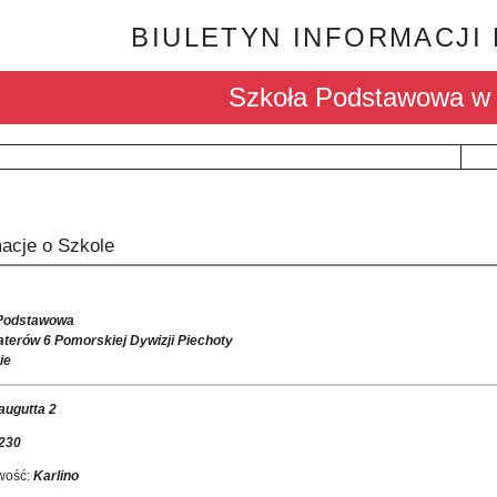
BIULETYN INFORMACJI
Szkoła Podstawowa w K
macje o Szkole
 Podstawowa
aterów 6 Pomorskiej Dywizji Piechoty
ie
augutta 2
230
wość:
Karlino