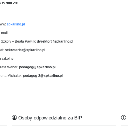
535 988 291
www:
spkarlino.pl
-mail:
 Szkoły – Beata Pawlik:
dyrektor@spkarlino.pl
iat:
sekretariat@spkarlino.pl
 szkolny:
rzata Weber:
pedagog@spkarlino.pl
lena Michalak:
pedagog-2@spkarlino.pl
Osoby odpowiedzialne za BIP