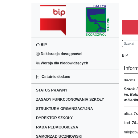
Szukaj
BIP
Deklaracja dostępności
BIP
Wersja dla niedowidzących
Infor
Ostatnio dodane
nazwa:
Szkoła
STATUS PRAWNY
im. Boh
ZASADY FUNKCJONOWANIA SZKOŁY
w Karlin
STRUKTURA ORGANIZACYJNA
ulica:
Tr
DYREKTOR SZKOŁY
kod:
78-
RADA PEDAGOGICZNA
miejsco
SAMORZĄD UCZNIOWSKI